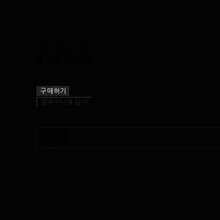
주문 수량
0개
총 상품 금액
0원
구매하기
장바구니에 담기
페이스북
카카오톡