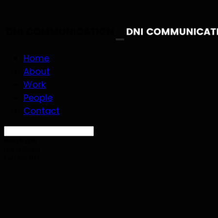
Home
About
Work
People
Contact
Search
검색
Log In
로그인
Cart
장바구니