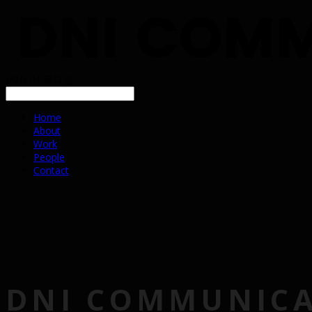
LOG IN
로그인
Home
About
Work
People
Contact
DNI COMMUNIC