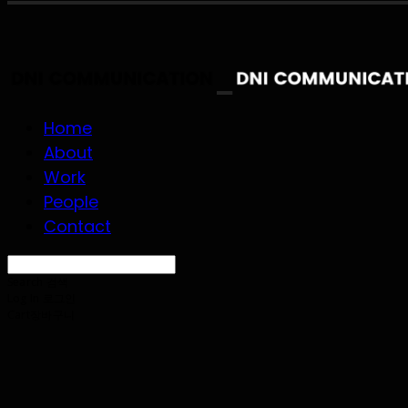
Home
About
Work
People
Contact
Search
검색
Log In
로그인
Cart
장바구니